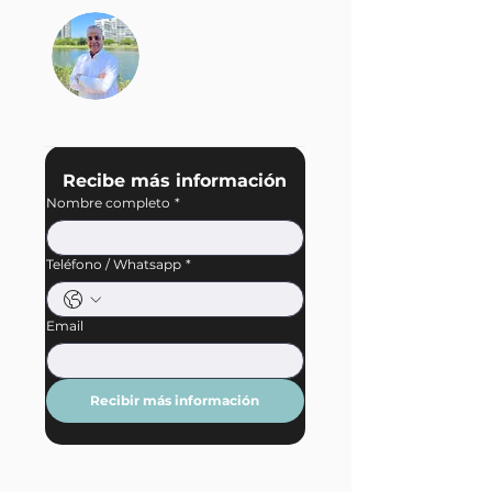
Hugo Hans Fritz
Bogdan
Director General
+52 744 506 3457
Recibe más información
Nombre completo
*
Teléfono / Whatsapp
*
Email
Recibir más información