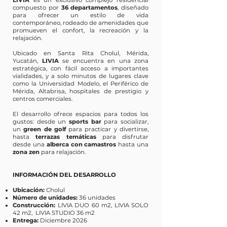
LIVIA
es un exclusivo complejo residencial
compuesto por
36 departamentos
, diseñado
para ofrecer un estilo de vida
contemporáneo, rodeado de amenidades que
promueven el confort, la recreación y la
relajación.
Ubicado en Santa Rita Cholul, Mérida,
Yucatán,
LIVIA
se encuentra en una zona
estratégica, con fácil acceso a importantes
vialidades, y a solo minutos de lugares clave
como la Universidad Modelo, el Periférico de
Mérida, Altabrisa, hospitales de prestigio y
centros comerciales.
El desarrollo ofrece espacios para todos los
gustos: desde un
sports bar
para socializar,
un
green de golf
para practicar y divertirse,
hasta
terrazas temáticas
para disfrutar
desde una
alberca con camastros
hasta una
zona zen
para relajación.
INFORMACIÓN DEL DESARROLLO
Ubicación:
Cholul
Número de unidades:
36 unidades
Construcción:
LIVIA DUO 60 m2, LIVIA SOLO
42 m2, LIVIA STUDIO 36 m2
Entrega:
Diciembre 2026