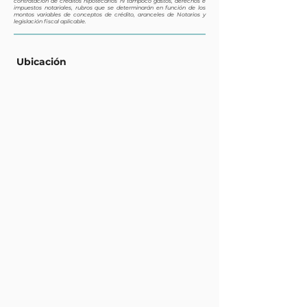
contratación de créditos hipotecarios ni tampoco gastos, derechos e
impuestos notariales, rubros que se determinarán en función de los
montos variables de conceptos de crédito, aranceles de Notarios y
legislación fiscal aplicable.
Ubicación