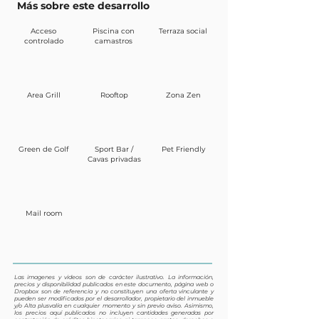
Más sobre este desarrollo
Acceso
Piscina con
Terraza social
controlado
camastros
Area Grill
Rooftop
Zona Zen
Green de Golf
Sport Bar /
Pet Friendly
Cavas privadas
Mail room
Las imagenes y videos son de carácter ilustrativo. La información,
precios y disponibilidad publicados en este documento, página web o
Dropbox son de referencia y no constituyen una oferta vinculante y
pueden ser modificados por el desarrollador, propietario del inmueble
y/o Alta plusvalía en cualquier momento y sin previo aviso. Asimismo,
los precios aquí publicados no incluyen cantidades generadas por