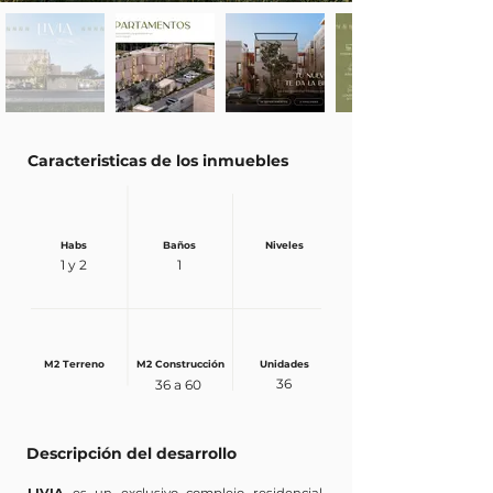
Caracteristicas de los inmuebles
Habs
Baños
Niveles
1 y 2
1
M2 Terreno
M2 Construcción
Unidades
36
36 a 60
Descripción del desarrollo