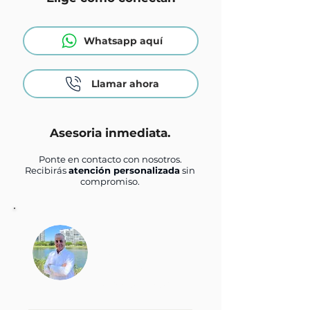
Whatsapp aquí
Llamar ahora
Asesoria inmediata.
Ponte en contacto con nosotros.
Recibirás
atención personalizada
sin
compromiso.
Hugo Hans Fritz
Bogdan
Director General
+52 744 506 3457