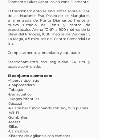
Diamante Lakes Acapulco en zona Diamante
El fraccionamiento se encuentra sobre el Blvr.
de las Naciones Esq. Paseo de los Manglares,
a la entrada de Punta Diamante, frente al
nuevo Estadio de Tenis y centro de
espectáculos Arena "GNP' a 900 metros de la
playa del Princess, 1000 metros de Walmart y
La Mega, a 5 minutos del Centro Comercial La
Isla.
Completamente amueblado y equipado
Fraccionamiento con seguridad 24 Hrs. y
acceso controlado.
El conjunto cuenta con:
-Alberca tipo lago
-Chapoteadero
-Tobogán
-Bar acuático
-Juegos infantiles
-Jacuzzi
-Palapa bar funcionando con sky, tv´s planas
-Wi- Fi
-Sombrillas
-Mesas
-Sillas
-Camastros
-Sistema de vigilancia con cámaras