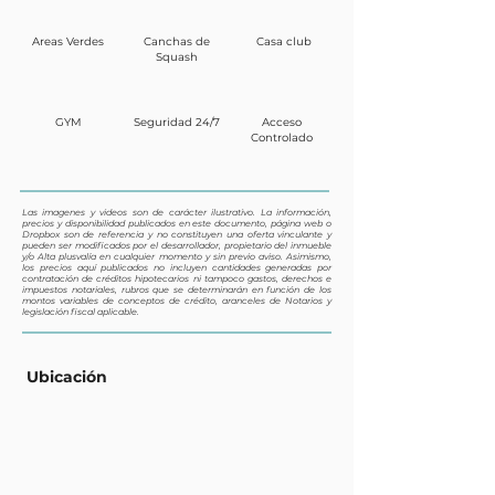
Areas Verdes
Canchas de
Casa club
Squash
GYM
Seguridad 24/7
Acceso
Controlado
Las imagenes y videos son de carácter ilustrativo. La información,
precios y disponibilidad publicados en este documento, página web o
Dropbox son de referencia y no constituyen una oferta vinculante y
pueden ser modificados por el desarrollador, propietario del inmueble
y/o Alta plusvalía en cualquier momento y sin previo aviso. Asimismo,
los precios aquí publicados no incluyen cantidades generadas por
contratación de créditos hipotecarios ni tampoco gastos, derechos e
impuestos notariales, rubros que se determinarán en función de los
montos variables de conceptos de crédito, aranceles de Notarios y
legislación fiscal aplicable.
Ubicación