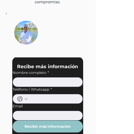
compromiso.
Hugo Hans Fritz
Bogdan
Director General
+52 744 506 3457
Recibe más información
Nombre completo
*
Teléfono / Whatsapp
*
Email
Recibir más información