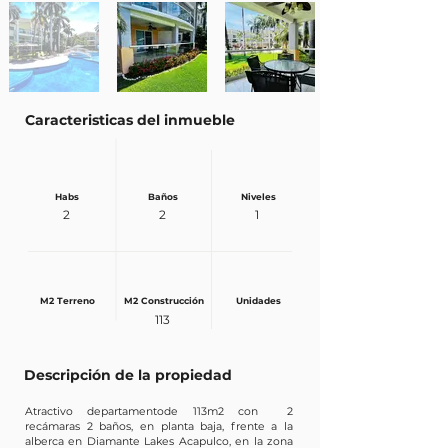
Caracteristicas del inmueble
Habs
Baños
Niveles
2
2
1
M2 Terreno
M2 Construcción
Unidades
113
Descripción de la propiedad
Atractivo departamentode 113m2 con 2
recámaras 2 baños, en planta baja, frente a la
alberca en Diamante Lakes Acapulco, en la zona