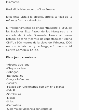
Diamante.
Posibilidad de crecerlo a 3 recámaras.
Excelente vista a la alberca, amplia terraza de 13
m2 muy fresca todo el día.
El fraccionamiento se encuentra sobre el Blvr. de
las Naciones Esq. Paseo de los Manglares, a la
entrada de Punta Diamante, frente al nuevo
Estadio de tenis y centro de espectaculos " Arena
GNP", a 900 metros de la playa del Princess, 1000
metros de Walmart y La Mega, a 3 minutos del
Centro Comercial La Isla.
El conjunto cuenta con:
-Alberca tipo lago
-Chapoteadero
-Tobogán
-Bar acuático
-Juegos infantiles
-Jacuzzi
-Palapa bar funcionando con sky, tv´s planas
-Wi- Fi
-Sombrillas
-Mesas
-Sillas
-Camastros
-Sistema de vigilancia con cámaras