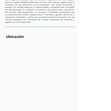
precios y disponibilidad publicados en este documento, página web o
Dropbox son de referencia y no constituyen una oferta vinculante y
pueden ser modificados por el desarrollador, propietario del inmueble
y/o Alta plusvalía en cualquier momento y sin previo aviso. Asimismo,
los precios aquí publicados no incluyen cantidades generadas por
contratación de créditos hipotecarios ni tampoco gastos, derechos e
impuestos notariales, rubros que se determinarán en función de los
montos variables de conceptos de crédito, aranceles de Notarios y
legislación fiscal aplicable.
Ubicación