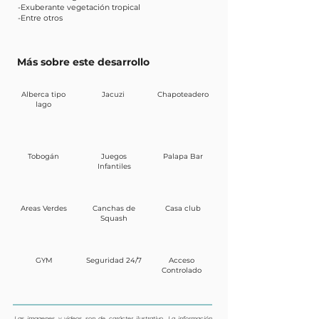
-Exuberante vegetación tropical
-Entre otros
Más sobre este desarrollo
Alberca tipo
Jacuzi
Chapoteadero
lago
Tobogán
Juegos
Palapa Bar
Infantiles
Areas Verdes
Canchas de
Casa club
Squash
GYM
Seguridad 24/7
Acceso
Controlado
Las imagenes y videos son de carácter ilustrativo. La información,